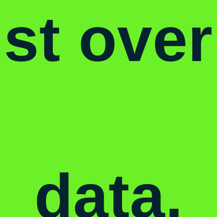
st
over
data
,