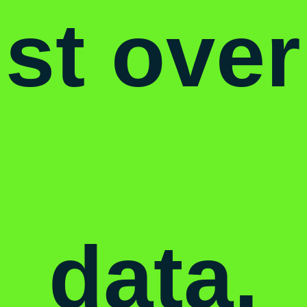
st
over
data
,